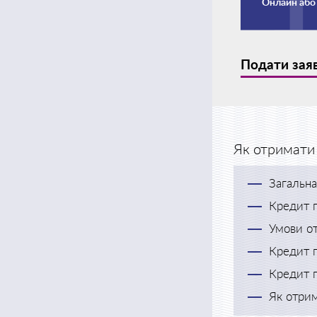
Онлайн або
Подати зая
Як отримати 
Загальна
Кредит п
Умови от
Кредит п
Кредит п
Як отри