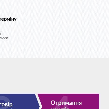
терміну
і
сього
Отримання
говір