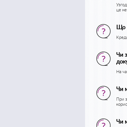
Узгод
це не
Що 
Креди
Чи 
док
На ча
Чи 
При з
корис
Чи 