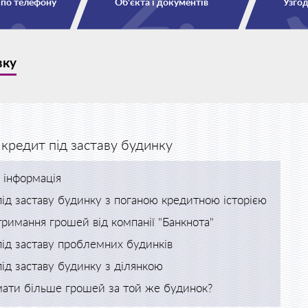
 по телефону
Об'єкта і документів
Узгод
вку
кредит під заставу будинку
 інформація
ід заставу будинку з поганою кредитною історією
римання грошей від компанії "Банкнота"
ід заставу проблемних будинків
ід заставу будинку з ділянкою
мати більше грошей за той же будинок?