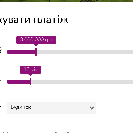
хувати платіж
3 000 000
грн
А
А
12
міс
Н
*
Будинок
А