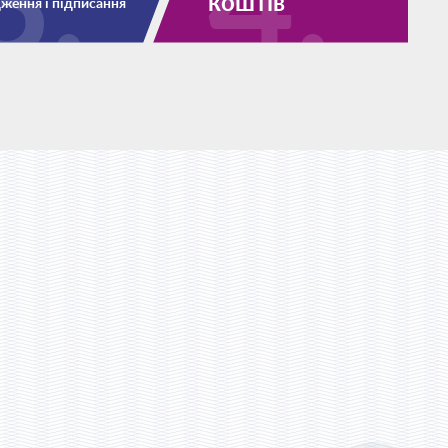
коштів
ження і підписання