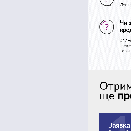
Достр
Чи 
кре
Згідн
поло
термі
Отрим
ще
пр
Заявка