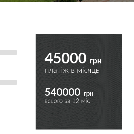
45000
грн
платіж в місяць
540000
грн
всього за
12
міс