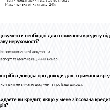
Термін кредитування: від 3 до 60 місяців
Максимальна річна ставка: 24%
 документи необхідні для отримання кредиту під
таву нерухомості?
равовстановлюючі документи
аспорт та ідентифікаційний номер
потрібна довідка про доходи для отримання кре
компанія не вимагає документів про Ваші доходи.
видаєте ви кредит, якщо у мене зіпсована креди
рія?