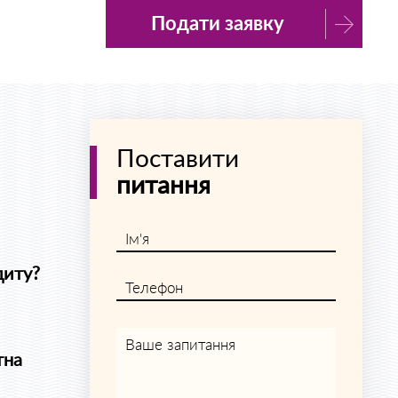
Подати заявку
Поставити
питання
Ім'я
диту?
Телефон
Ваше запитання
тна