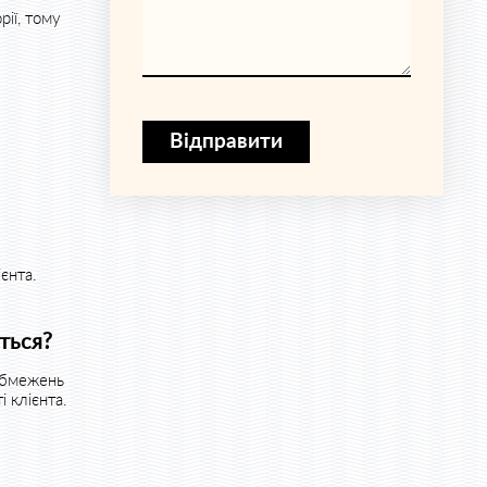
ії, тому
Відправити
єнта.
ться?
 обмежень
 клієнта.