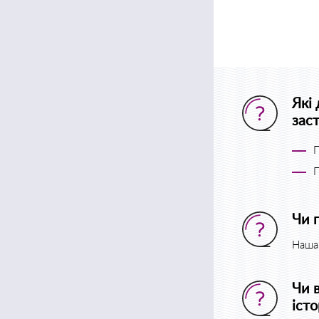
Які
зас
П
П
Чи 
Наша 
Чи 
істо