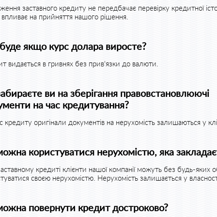
ження заставного кредиту не передбачає перевірку кредитної істор
 впливає на прийняття нашого рішення.
буде якщо курс долара виросте?
т видається в гривнях без прив'язки до валюти.
забираєте ви на зберігання правовстановлюючі
ументи на час кредитування?
с кредиту оригінали документів на нерухомість залишаються у клі
можна користуватися нерухомістю, яка закладає
аставному кредиті клієнти нашої компанії можуть без будь-яких
туватися своєю нерухомістю. Нерухомість залишається у власності
можна повернути кредит достроково?