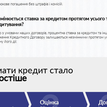
окове погашення без штрафів і комісій.
змінюється ставка за кредитом протягом усього 
дитування?
о з умовами наших договорів, процентна ставка за кредитом та інш
ження Кредитного Договору залишаються незмінними протягом у
ну його дії.
ати кредит стало
остіше
Оцінка
До