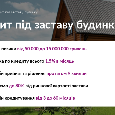
ит під заставу будинку
ит під заставу будинк
 позики
від
50 000
до
15 000 000
гривень
ка по кредиту всього
1,5% в місяць
ін прийняття рішення
протягом 9 хвилин
аємо
до 80%
від ринкової вартості застави
ін кредитування
від 3 до 60 місяців