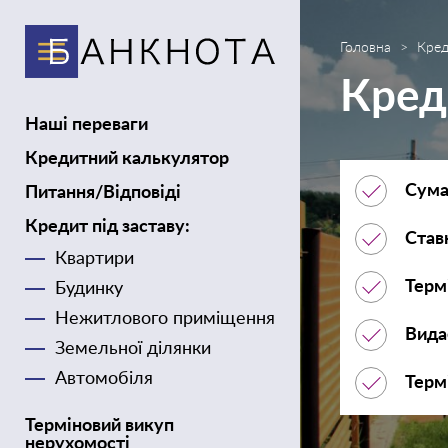
Головна
Кред
Кред
Наші переваги
Кредитний калькулятор
Сума
Питання/Відповіді
Кредит під заставу:
Став
Квартири
Терм
Будинку
Нежитлового приміщення
Вид
Земельної ділянки
Автомобіля
Терм
Терміновий викуп
нерухомості