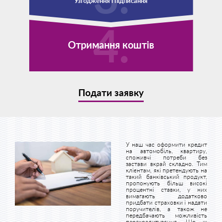
Узгодження і підписання
Отримання коштів
Подати заявку
У наш час оформити кредит
на автомобіль, квартиру,
споживчі потреби без
застави вкрай складно. Тим
клієнтам, які претендують на
такий банківський продукт,
пропонують більш високі
процентні ставки, у них
вимагають додатково
придбати страховки і надати
поручителів, а також не
передбачають можливість