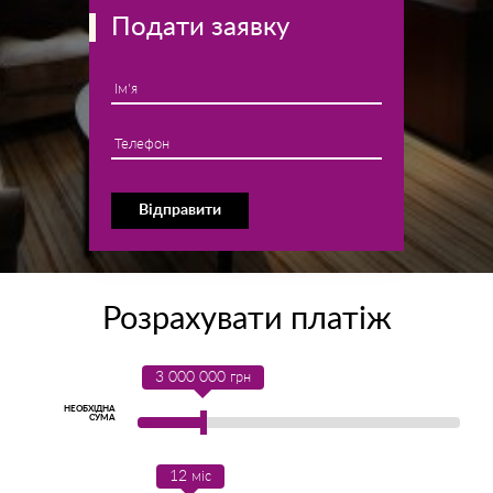
Подати заявку
Ім'я
Телефон
Відправити
Розрахувати платіж
3 000 000
грн
НЕОБХІДНА
СУМА
12
міс