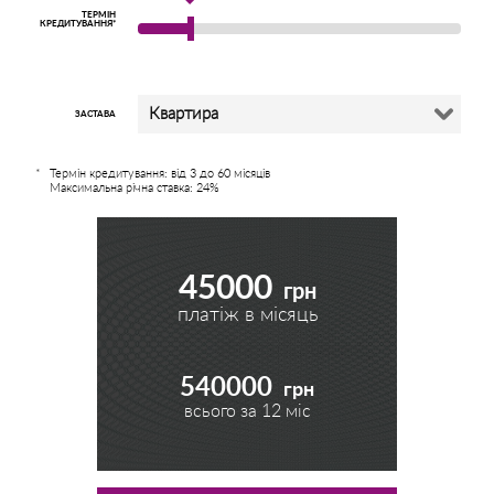
ТЕРМІН
КРЕДИТУВАННЯ*
Квартира
ЗАСТАВА
Термін кредитування: від 3 до 60 місяців
Максимальна річна ставка: 24%
45000
грн
платіж в місяць
540000
грн
всього за
12
міс