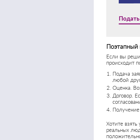
Подать
Поэтапный 
Если вы реши
происходит п
Подача зая
любой друг
Оценка. Во
Договор. Е
согласован
Получение 
Хотите взять 
реальных люд
положительно