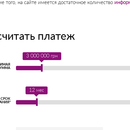
ме того, на сайте имеется достаточное количество
информ
считать платеж
3 000 000
грн
ИМАЯ
УММА
12
мес
СРОК
АНИЯ*