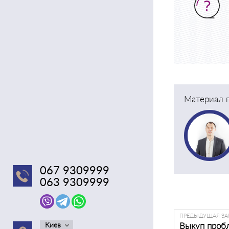
Материал п
067 9309999
063 9309999
ПРЕДЫДУЩАЯ ЗА
Киев
Выкуп проб