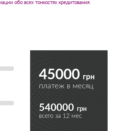
ации обо всех тонкостях кредитования
.
45000
грн
платеж в месяц
540000
грн
всего за
12
мес