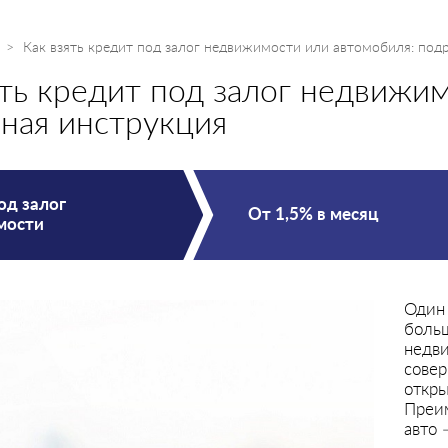
Как взять кредит под залог недвижимости или автомобиля: под
ять кредит под залог недвижи
ная инструкция
од залог
От 1,5% в месяц
мости
Один 
больш
недви
совер
откры
Преи
авто 