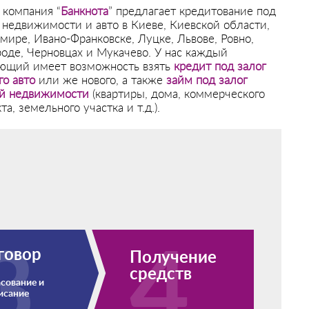
компания “
Банкнота
” предлагает кредитование под
 недвижимости и авто в Киеве, Киевской области,
ире, Ивано-Франковске, Луцке, Львове, Ровно,
оде, Черновцах и Мукачево. У нас каждый
ющий имеет возможность взять
кредит под залог
го авто
или же нового, а также
займ под залог
й недвижимости
(квартиры, дома, коммерческого
та, земельного участка и т.д.).
говор
Получение
средств
сование и
исание