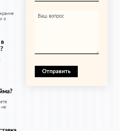
Украине
Ваш вопрос
и о
 в
?
.
Отправить
йма?
рете
 не
ставка