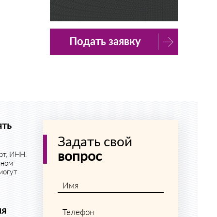
Подать заявку
ять
Задать свой
вопрос
рт, ИНН.
нном
могут
Имя
ия
Телефон