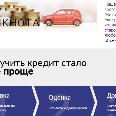
Наша 
залог
Житом
Ужгор
жела
старо
любо
объек
учить кредит стало
е
проще
вка
До
Оценка
н или по
Согла
Объекта и документов
фону
подп