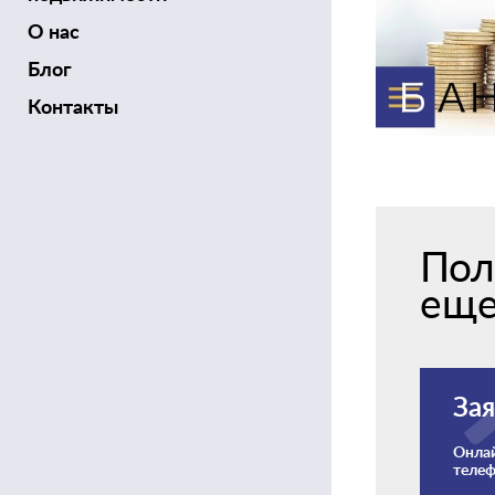
О нас
Блог
Контакты
Пол
ещ
Зая
Онлай
теле