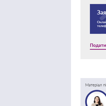
Зая
Онлай
теле
Подати
Матеріал п