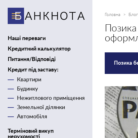
Головна
Блог
Позика
оформл
Наші переваги
Кредитний калькулятор
Питання/Відповіді
Позика б
Кредит під заставу:
Квартири
Будинку
Нежитлового приміщення
Земельної ділянки
Автомобіля
Терміновий викуп
нерухомості