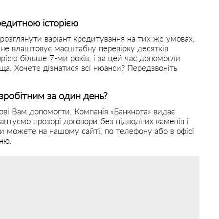
редитною історією
розглянути варіант кредитування на тих же умовах,
і не влаштовує масштабну перевірку десятків
ією більше 7-ми років, і за цей час допомогли
ща. Хочете дізнатися всі нюанси? Передзвоніть
зробітним за один день?
ові Вам допомогти. Компанія «Банкнота» видає
антуємо прозорі договори без підводних каменів і
 можете на нашому сайті, по телефону або в офісі
ню.