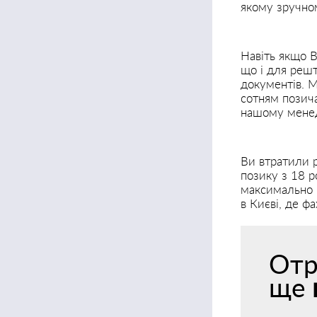
якому зручно
Навіть якщо В
що і для решт
документів. М
сотням позича
нашому менед
Ви втратили 
позику з 18 р
максимально 
в Києві, де ф
Отр
ще