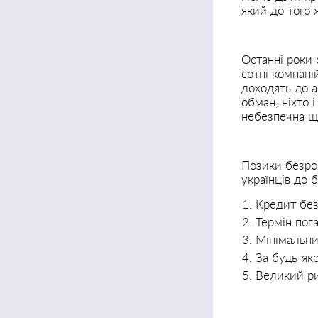
який до того 
Останні роки 
сотні компані
доходять до а
обман, ніхто 
небезпечна ще
Позики безроб
українців до 
Кредит без
Термін пог
Мінімальни
За будь-як
Великий ри