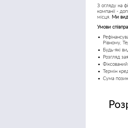
З огляду на ф
компанії - до
місця.
Ми вид
Умови співпра
Рефінансува
Рівному, Те
Будь-які ви
Розгляд зая
Фіксований 
Термін кред
Сума позик
Роз