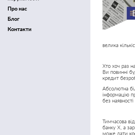
Про нас
Блог
Контакти
велика кількі
Хто хоч раз н
Ви повинні б
кредит безроб
Абсолютна біл
інформацію пр
без наявності
Тимчасова від
банку Х, а за
може дати кре