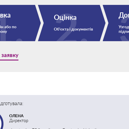
вка
До
Оцінка
н або по
Узгод
Об'єкта і документів
фону
підп
 заявку
ідготувала:
ОЛЕНА
Директор