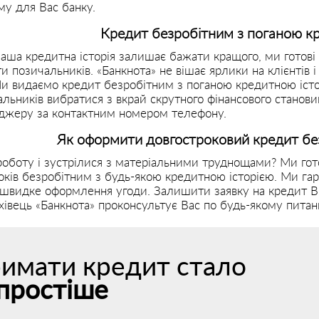
му для Вас банку.
Кредит безробітним з поганою к
аша кредитна історія залишає бажати кращого, ми готові 
и позичальників. «Банкнота» не вішає ярлики на клієнтів 
и видаємо кредит безробітним з поганою кредитною істор
льників вибратися з вкрай скрутного фінансового станови
жеру за контактним номером телефону.
Як оформити довгостроковий кредит бе
роботу і зустрілися з матеріальними труднощами? Ми гот
оків безробітним з будь-якою кредитною історією. Ми гар
швидке оформлення угоди. Залишити заявку на кредит Ви
ахівець «Банкнота» проконсультує Вас по будь-якому питан
имати кредит стало
простіше