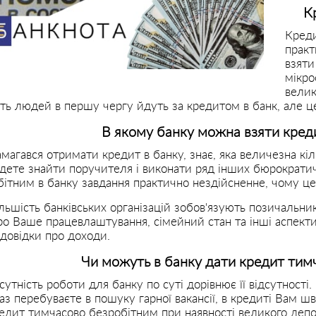
К
Креди
практ
взяти
мікро
велик
сть людей в першу чергу йдуть за кредитом в банк, але ц
В якому банку можна взяти кред
амагався отримати кредит в банку, знає, яка величезна кіл
удете знайти поручителя і виконати ряд інших бюрократи
ітним в банку завдання практично нездійсненне, чому це
ьшість банківських організацій зобов'язують позичальник
о Ваше працевлаштування, сімейний стан та інші аспекти
 довідки про доходи.
Чи можуть в банку дати кредит тим
сутність роботи для банку по суті дорівнює її відсутності
раз перебуваєте в пошуку гарної вакансії, в кредиті Вам 
дит тимчасово безробітним при наявності великого депоз