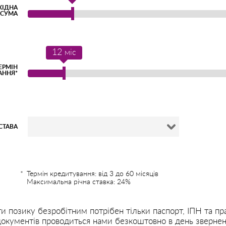
ХІДНА
СУМА
12
міс
ЕРМІН
АННЯ*
СТАВА
Термін кредитування: від 3 до 60 місяців
Максимальна річна ставка: 24%
 позику безробітним потрібен тільки паспорт, ІПН та пр
кументів проводиться нами безкоштовно в день звернення.