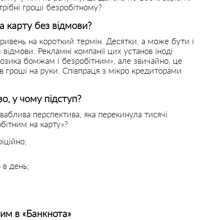
трібні гроші безробітному?
а карту без відмови?
гривень на короткий термін. Десятки, а може бути і
 відмови. Рекламні компанії цих установ іноді
Позика бомжам і безробітним», але звичайно, це
в гроші на руки. Співпраця з мікро кредиторами
о, у чому підступ?
иваблива перспектива, яка перекинула тисячі
обітним на карту»?
іційно;
 в день;
им в «Банкнота»