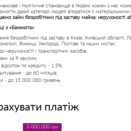
інансове і політичне становище в Україні кожен з нас мож
помогти даній категорії людей впоратися з матеріальним
аємо займ безробітним під заставу майна: нерухомості а
ці з «Банкнота»:
ння безробітним під заставу в Києві, Київській області, Л
рнополі, Вінниці, Ужгороді, Полтаві та інших містах;
ди нерухомості і транспортних засобів;
вки за 9 хвилин;
відсоток по кредиту - 1,5%;
итування - до 60 місяців;
и - до 15 000 000 гривень.
рахувати платіж
3 000 000
грн