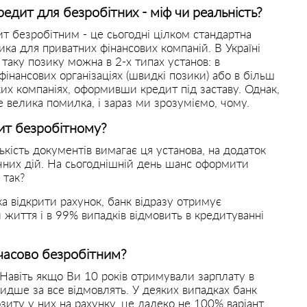
редит для безробітних - міф чи реальність?
т безробітним - це сьогодні цілком стандартна
ика для приватних фінансових компаній. В Україні
 таку позику можна в 2-х типах установ: в
фінансових організаціях (швидкі позики) або в більш
их компаніях, оформивши кредит під заставу. Однак,
е велика помилка, і зараз ми зрозуміємо, чому.
ит безробітному?
ькість документів вимагає ця установа, на додаток
чних дій. На сьогоднішній день шанс оформити
 так?
а відкрити рахунок, банк відразу отримує
 життя і в 99% випадків відмовить в кредитуванні
часово безробітним?
. Навіть якщо Ви 10 років отримували зарплату в
швидше за все відмовлять. У деяких випадках банк
иту у них на рахунку, це далеко не 100% варіант,