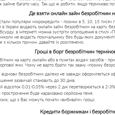
ж займе багато часу. Так що ж робити, якщо терміново по
Де взяти онлайн займ безробітним н
стали популярні мікрокредити - позики в 5, 10, 15 тисяч 
й в Україні видають онлайн займ безробітним на карту без
бсурду, в інтернеті можна зустріти оголошення в стилі «
і ніколи не видасть позичальнику без будь-яких документі
 з кількох причин, давайте їх розглянемо.
Гроші в борг безробітним термінов
ітним на карту онлайн або в пунктах видачі засобів - пр
боргової ями. Чому не варто брати так звану «позику безр
 відмови безробітним далеко не завжди оформляється оф
ашення зазвичай становить до 30 днів;
й відсоток 0,01-0,05% через 2 дні перетворюється в 2-3%
е прострочення буде нараховано серйозна пеня;
зик, що з Вас можуть почати «вибивати» гроші.
Кредити боржникам і безробітн