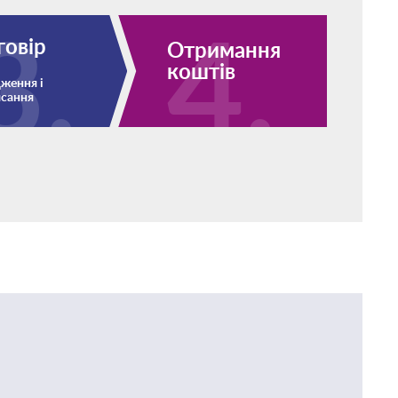
говір
Отримання
коштів
ження і
исання