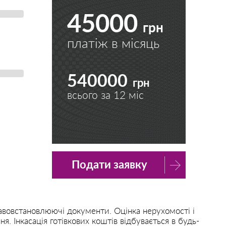
45000
грн
платіж в місяць
540000
грн
всього за
12
міс
Подати заявку
авовстановлюючі документи. Оцінка нерухомості і
 Інкасація готівкових коштів відбувається в будь-