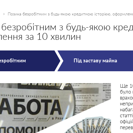
Позика безробітним з будь-якою кредитною історією, оформлен
 безробітним з будь-якою кред
ення за 10 хвилин
езробітним
Під заставу майна
Ще 10
було 
врахо
непри
набаг
статт
офіці
перев