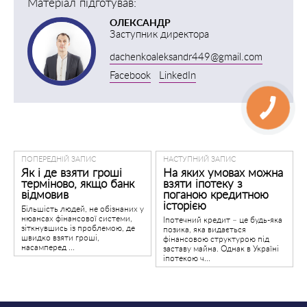
Матеріал підготував:
ОЛЕКСАНДР
Заступник директора
dachenkoaleksandr449@gmail.com
Facebook
LinkedIn
ПОПЕРЕДНІЙ ЗАПИС
НАСТУПНИЙ ЗАПИС
Як і де взяти гроші
На яких умовах можна
терміново, якщо банк
взяти іпотеку з
відмовив
поганою кредитною
історією
Більшість людей, не обізнаних у
нюансах фінансової системи,
Іпотечний кредит – це будь-яка
зіткнувшись із проблемою, де
позика, яка видається
швидко взяти гроші,
фінансовою структурою під
насамперед ...
заставу майна. Однак в Україні
іпотекою ч...