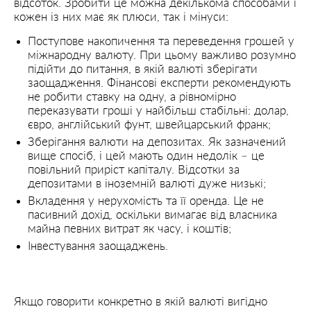
відсоток. Зробити це можна декількома способами і
кожен із них має як плюси, так і мінуси:
Поступове накопичення та переведення грошей у
міжнародну валюту. При цьому важливо розумно
підійти до питання, в якій валюті зберігати
заощадження. Фінансові експерти рекомендують
не робити ставку на одну, а рівномірно
переказувати гроші у найбільш стабільні: долар,
євро, англійський фунт, швейцарський франк;
Зберігання валюти на депозитах. Як зазначений
вище спосіб, і цей мають один недолік – це
повільний приріст капіталу. Відсотки за
депозитами в іноземній валюті дуже низькі;
Вкладення у нерухомість та її оренда. Це не
пасивний дохід, оскільки вимагає від власника
майна певних витрат як часу, і коштів;
Інвестування заощаджень.
Якщо говорити конкретно в якій валюті вигідно