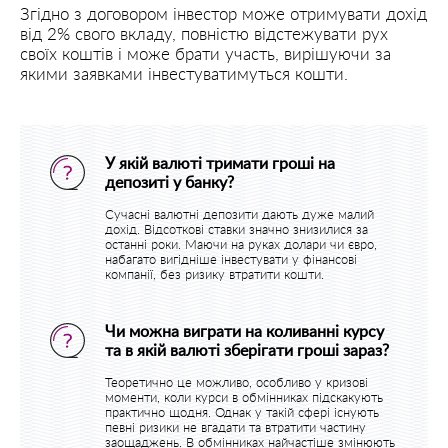
Згідно з договором інвестор може отримувати дохід
від 2% свого вкладу, повністю відстежувати рух
своїх коштів і може брати участь, вирішуючи за
якими заявками інвестуватимуться кошти.
У якій валюті тримати гроші на
депозиті у банку?
Сучасні валютні депозити дають дуже малий
дохід. Відсоткові ставки значно знизилися за
останні роки. Маючи на руках долари чи євро,
набагато вигідніше інвестувати у фінансові
компанії, без ризику втратити кошти.
Чи можна виграти на коливанні курсу
та в якій валюті зберігати гроші зараз?
Теоретично це можливо, особливо у кризові
моменти, коли курси в обмінниках підскакують
практично щодня. Однак у такій сфері існують
певні ризики не вгадати та втратити частину
заощаджень. В обмінниках найчастіше змінюють