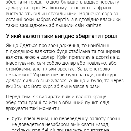
зберігати гроші, то досі більшість віддає перевагу
долару та євро. На їхньому фоні фунт та франк
виступають більш стабільними. Водночас євро за
останні роки набрав обертів, а відповідно власники
таких заощаджень збільшили свій капітал.
У якій валюті таки вигідно зберігати гроші
Якщо йдеться про заощадження, то найбільш
підходящою валютою буде стабільна та поширена
валюта, якою є долар. Крім припливу відсотків від
інвестування, сам собою долар або повільно, або
стрибками, але тільки зростає. За всю історію
незалежної України ще не було нагоди, щоб курс
долара сильно знижувався. А якщо й було, то через
якийсь час його курс збільшувався в рази.
Перед тим, як вибирати в якій валюті краще
зберігати гроші та йти в обмінний пункт, слід
врахувати такі моменти:
бути впевненим, що переведені у валюту гроші
не доведеться незабаром змінювати назад,
оскільки подібні дії призведуть до втрат на