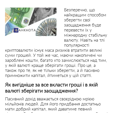
Безперечно, що
найкращим способом
зберегти свої
заощадження буде
перевести їх у
міжнародну стабільну
валюту. Навіть на тлі
популярності
криптовалюти існує маса ризиків втратити великі
суми грошей. У той же час, маючи накопичені чи
зароблені кошти, багато хто замислюється над тим,
у якій валюті краще зберігати гроші. Про це, а
також про те, як не тільки зберегти, а й пасивно
примножити капітал, йтиметься у цій статті.
Як вигідніше за все вкласти гроші і в якій
валюті зберігати заощадження?
Пасивний дохід вважається своєрідною мрією
мільйонів людей. Для його придбання достатньо
мати добрий капітал, який даватиме певний