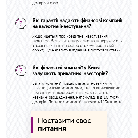
долар чи євро.
Які гарантії надають фінансові компанії
на валютне інвестування?
Якщо йдеться про кредитне інвестування,
гарантією безпеки вкладу є заставна нерухомість.
У разі невиплати інвестор отримує заставний
об'єкт, що набагато вигідніше відсоткової ставки.
Які фінансові компанії у Києві
залучають приватних інвесторів?
Багато компаній працюють як з іноземними
інвестиційними компаніями, так і з вітчизняними
приватними інвесторами, які мають навіть
незначні заощадження, наприклад, від 10 тисяч
доларів. До таких компаній належить і "Банкнота".
Поставити своє
питання