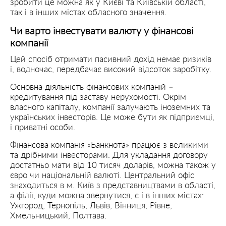
зробити це можна як у Києві та Київській області,
так і в інших містах обласного значення.
Чи варто інвестувати валюту у фінансові
компанії
Цей спосіб отримати пасивний дохід немає ризиків
і, водночас, передбачає високий відсоток заробітку.
Основна діяльність фінансових компаній –
кредитування під заставу нерухомості. Окрім
власного капіталу, компанії залучають іноземних та
українських інвесторів. Це може бути як підприємці,
і приватні особи.
Фінансова компанія «Банкнота» працює з великими
та дрібними інвесторами. Для укладання договору
достатньо мати від 10 тисяч доларів, можна також у
євро чи національній валюті. Центральний офіс
знаходиться в м. Київ з представництвами в області,
а філії, куди можна звернутися, є і в інших містах:
Ужгород, Тернопіль, Львів, Вінниця, Рівне,
Хмельницький, Полтава.