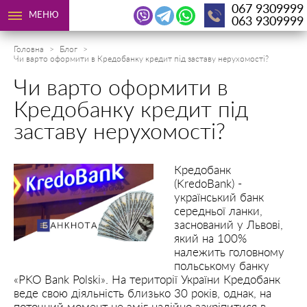
067 9309999
МЕНЮ
063 9309999
Головна
Блог
Чи варто оформити в Кредобанку кредит під заставу нерухомості?
Чи варто оформити в
Кредобанку кредит під
заставу нерухомості?
Кредобанк
(KredoBank) -
український банк
середньої ланки,
заснований у Львові,
який на 100%
належить головному
польському банку
«PKO Bank Polski». На території України Кредобанк
веде свою діяльність близько 30 років, однак, на