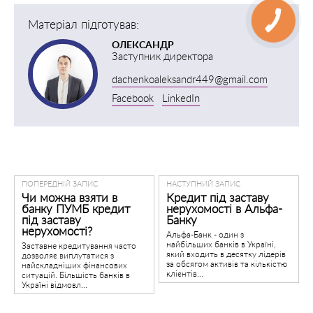
Матеріал підготував:
ОЛЕКСАНДР
Заступник директора
dachenkoaleksandr449@gmail.com
Facebook
LinkedIn
ПОПЕРЕДНІЙ ЗАПИС
НАСТУПНИЙ ЗАПИС
Чи можна взяти в
Кредит під заставу
банку ПУМБ кредит
нерухомості в Альфа-
під заставу
Банку
нерухомості?
Альфа-Банк - один з
найбільших банків в Україні,
Заставне кредитування часто
який входить в десятку лідерів
дозволяє виплутатися з
за обсягом активів та кількістю
найскладніших фінансових
клієнтів...
ситуацій. Більшість банків в
Україні відмовл...