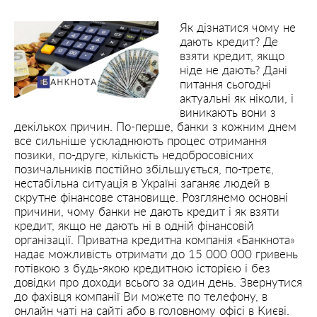
Як дізнатися чому не
дають кредит? Де
взяти кредит, якщо
ніде не дають? Дані
питання сьогодні
актуальні як ніколи, і
виникають вони з
декількох причин. По-перше, банки з кожним днем
все сильніше ускладнюють процес отримання
позики, по-друге, кількість недобросовісних
позичальників постійно збільшується, по-третє,
нестабільна ситуація в Україні заганяє людей в
скрутне фінансове становище. Розглянемо основні
причини, чому банки не дають кредит і як взяти
кредит, якщо не дають ні в одній фінансовій
організації. Приватна кредитна компанія «Банкнота»
надає можливість отримати до 15 000 000 гривень
готівкою з будь-якою кредитною історією і без
довідки про доходи всього за один день. Звернутися
до фахівця компанії Ви можете по телефону, в
онлайн чаті на сайті або в головному офісі в Києві.