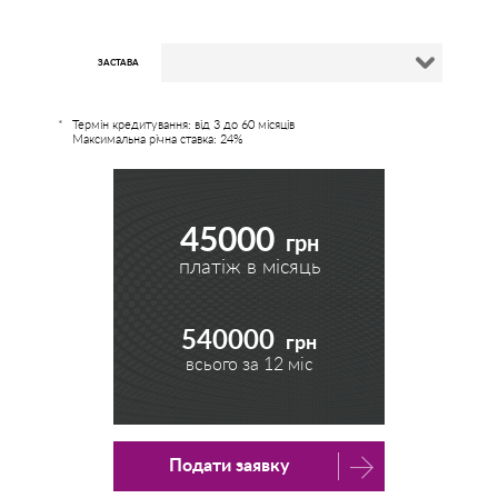
ЗАСТАВА
Термін кредитування: від 3 до 60 місяців
Максимальна річна ставка: 24%
45000
грн
платіж в місяць
540000
грн
всього за
12
міс
Подати заявку