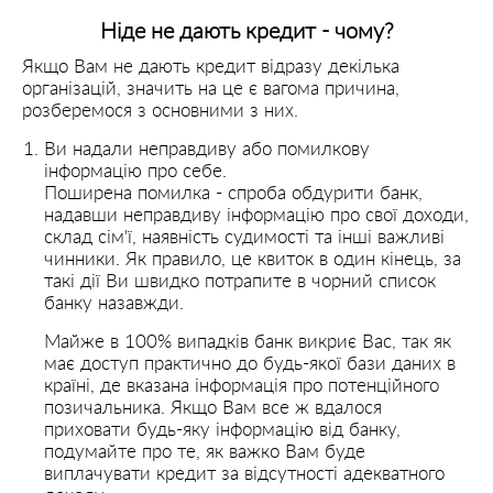
Ніде не дають кредит - чому?
Якщо Вам не дають кредит відразу декілька
організацій, значить на це є вагома причина,
розберемося з основними з них.
Ви надали неправдиву або помилкову
інформацію про себе.
Поширена помилка - спроба обдурити банк,
надавши неправдиву інформацію про свої доходи,
склад сім'ї, наявність судимості та інші важливі
чинники. Як правило, це квиток в один кінець, за
такі дії Ви швидко потрапите в чорний список
банку назавжди.
Майже в 100% випадків банк викриє Вас, так як
має доступ практично до будь-якої бази даних в
країні, де вказана інформація про потенційного
позичальника. Якщо Вам все ж вдалося
приховати будь-яку інформацію від банку,
подумайте про те, як важко Вам буде
виплачувати кредит за відсутності адекватного