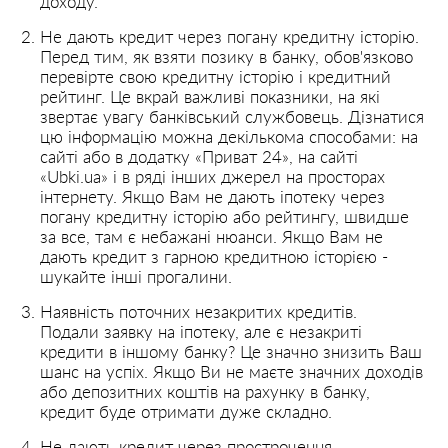
доходу.
Не дають кредит через погану кредитну історію.
Перед тим, як взяти позику в банку, обов'язково
перевірте свою кредитну історію і кредитний
рейтинг. Це вкрай важливі показники, на які
звертає увагу банківський службовець. Дізнатися
цю інформацію можна декількома способами: на
сайті або в додатку «Приват 24», на сайті
«Ubki.ua» і в ряді інших джерел на просторах
інтернету. Якщо Вам не дають іпотеку через
погану кредитну історію або рейтингу, швидше
за все, там є небажані нюанси. Якщо Вам не
дають кредит з гарною кредитною історією -
шукайте інші прогалини.
Наявність поточних незакритих кредитів.
Подали заявку на іпотеку, але є незакриті
кредити в іншому банку? Це значно знизить Ваш
шанс на успіх. Якщо Ви не маєте значних доходів
або депозитних коштів на рахунку в банку,
кредит буде отримати дуже складно.
Не дають кредит через прострочення.