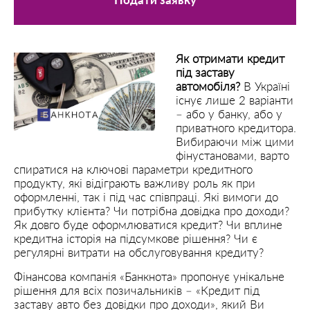
Подати заявку
Як отримати кредит
під заставу
автомобіля?
В Україні
існує лише 2 варіанти
– або у банку, або у
приватного кредитора.
Вибираючи між цими
фінустановами, варто
спиратися на ключові параметри кредитного
продукту, які відіграють важливу роль як при
оформленні, так і під час співпраці. Які вимоги до
прибутку клієнта? Чи потрібна довідка про доходи?
Як довго буде оформлюватися кредит? Чи вплине
кредитна історія на підсумкове рішення? Чи є
регулярні витрати на обслуговування кредиту?
Фінансова компанія «Банкнота» пропонує унікальне
рішення для всіх позичальників – «Кредит під
заставу авто без довідки про доходи», який Ви