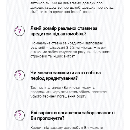
автомобіль. Ми не вимагаємо довідку про
доходи, свідоцтво про шлюб, довідку про склад
сім'ї, витяг із кредитної історії тощо.
Який розмір реальної ставки за
кредитом під автомобіль?
Номінальна ставка за кредитом відповідає
реальній – фіксовані 3,5% на місяць. Низьку
ставку ми забезпечуємо за рахунок відсутності
страховки та інших витрат.
Чи можна залишити авто собі на
період кредитування?
Так, позичальники «Банкнота» можуть
продовжити керувати автомобілем протягом
усього терміну погашення боргу.
Які варіанти погашення заборгованості
Ви пропонуєте?
Кредит під заставу автомобіля Ви можете