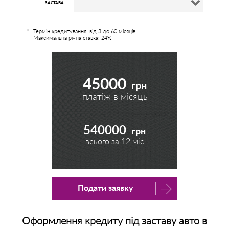
ЗАСТАВА
Термін кредитування: від 3 до 60 місяців
Максимальна річна ставка: 24%
45000
грн
платіж в місяць
540000
грн
всього за
12
міс
Подати заявку
Оформлення кредиту під заставу авто в