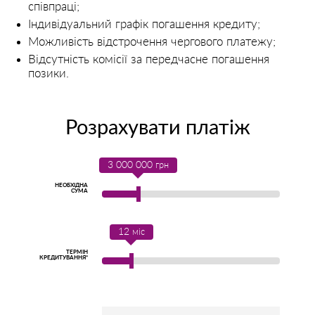
співпраці;
Індивідуальний графік погашення кредиту;
Можливість відстрочення чергового платежу;
Відсутність комісії за передчасне погашення
позики.
Розрахувати платіж
3 000 000
грн
НЕОБХІДНА
СУМА
12
міс
ТЕРМІН
КРЕДИТУВАННЯ*