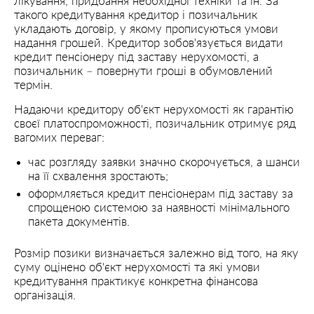
лікування, придбання необхідної техніки та ін. За
такого кредитування кредитор і позичальник
укладають договір, у якому прописуються умови
надання грошей. Кредитор зобов'язується видати
кредит пенсіонеру під заставу нерухомості, а
позичальник – повернути гроші в обумовлений
термін.
Надаючи кредитору об'єкт нерухомості як гарантію
своєї платоспроможності, позичальник отримує ряд
вагомих переваг:
час розгляду заявки значно скорочується, а шанси
на її схвалення зростають;
оформляється кредит пенсіонерам під заставу за
спрощеною системою за наявності мінімального
пакета документів.
Розмір позики визначається залежно від того, на яку
суму оцінено об'єкт нерухомості та які умови
кредитування практикує конкретна фінансова
організація.