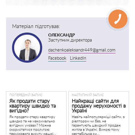
Матеріал підготував:
ОЛЕКСАНДР
Заступник директора
dachenkoaleksandr449@gmail.com
Facebook
LinkedIn
ПОПЕРЕДНІЙ ЗАПИС
НАСТУПНИЙ ЗАПИС
Як продати стару
Найкращі сайти для
квартиру швидко та
продажу нерухомості в
вигідно?
Україні
Як продати стару квартиру
Навіть найпопулярніші сайти, з
швидко та на максимально
ріелтором чи без, не
вигідних умовах? Можна
гарантують швидкий продаж
скористатися послугою
житла в Україні. Виною тому
термінового викупу нашої...
нестабільна си...