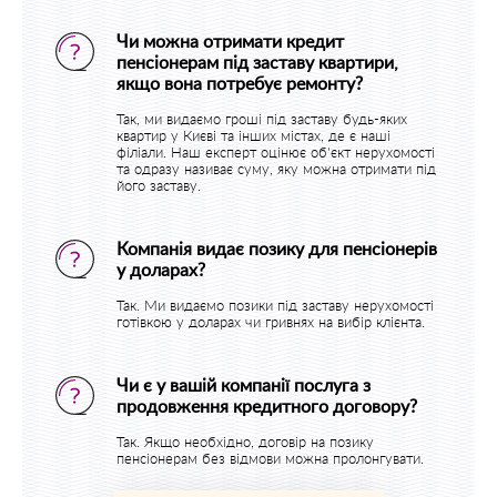
Чи можна отримати кредит
пенсіонерам під заставу квартири,
якщо вона потребує ремонту?
Так, ми видаємо гроші під заставу будь-яких
квартир у Києві та інших містах, де є наші
філіали. Наш експерт оцінює об'єкт нерухомості
та одразу називає суму, яку можна отримати під
його заставу.
Компанія видає позику для пенсіонерів
у доларах?
Так. Ми видаємо позики під заставу нерухомості
готівкою у доларах чи гривнях на вибір клієнта.
Чи є у вашій компанії послуга з
продовження кредитного договору?
Так. Якщо необхідно, договір на позику
пенсіонерам без відмови можна пролонгувати.