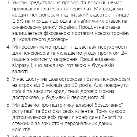
Умови кредитування прозорі та лояльні, немає
прихованих платежів та переплат. Ми видаємо
кредит пенсіонерам під низький відсоток – лише
1,5% на місяць, і це одна із найнижчих ставок на
фінансовому ринку України. Процентна ставка
залишається фіксованою протягом усього терміну
дії кредитного договору.
Ми оформляємо кредит під заставу нерухомості
для пенсіонерів та укладаємо угоду протягом 24
годин з моменту звернення. Гроші видаємо
відразу і, що важливо, готівкою у будь-якій
валюті.
У нас доступна довгострокова позика пенсіонерам
на строк від 3 місяців до 10 років. Але повернути
гроші та закрити кредитний договір можна
достроково, у будь-який період його дії.
Ми дбаємо про підтримку власної бездоганної
репутації та безпеки своїх клієнтів. Тому суворо
дотримуємося всіх правил конфіденційності та
стежимо за захистом персональних даних
клієнтів.