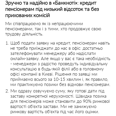
Зручно та надійно в «Банкноті»: кредит
пенсіонерам під низький відсоток та без
прихованих комісій
Ми співпрацюємо як із непрацюючими
пенсіонерами, так і з тими, хто продовжує свою
трудову діяльність.
Щоб подати заявку на кредит, пенсіонерам навіть
не треба приїжджати до нас в офіс: достатньо
зателефонувати менеджеру або надіслати
онлайн-заявку. Але якщо у вас є така необхідність
- менеджери з радістю проведуть індивідуальну
консультацію в будь-якій філії або в головному
офісі компанії в Києві. Рішення по заявці ми
приймаємо всього за 10-15 хвилин і, як правило,
ми практикуємо позики без відмови пенсіонерам.
Ми одразу озвучуємо суму, яку готові дати під
заставу конкретної нерухомості. Швидка позика
для пенсіонерів може становити до 90% ринкової
вартості об'єкта застави. Ми не занижуємо
ринкову вартість об'єкта під час його оцінки.