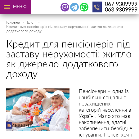
067 9309999
МЕНЮ
063 9309999
Головна
Блог
Кредит для пенсіонерів під заставу нерухомості: житло як джерело
додаткового доходу
Кредит для пенсіонерів під
заставу нерухомості: житло
як джерело додаткового
доходу
Пенсіонери – одна із
найбільш соціально
незахищених
категорій населення в
Україні. Мало хто має
накопичення, здатні
забезпечити безбідне
існування. Пенсія хоч і