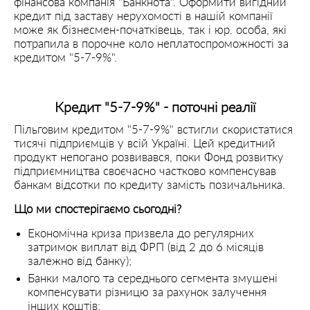
фінансова компанія "Банкнота". Оформити вигідний
кредит під заставу нерухомості в нашій компанії
може як бізнесмен-початківець, так і юр. особа, які
потрапила в порочне коло неплатоспроможності за
кредитом "5-7-9%".
Кредит "5-7-9%" - поточні реалії
Пільговим кредитом "5-7-9%" встигли скористатися
тисячі підприємців у всій Україні. Цей кредитний
продукт непогано розвивався, поки Фонд розвитку
підприємництва своєчасно частково компенсував
банкам відсотки по кредиту замість позичальника.
Що ми спостерігаємо сьогодні?
Економічна криза призвела до регулярних
затримок виплат від ФРП (від 2 до 6 місяців
залежно від банку);
Банки малого та середнього сегмента змушені
компенсувати різницю за рахунок залучення
інших коштів;