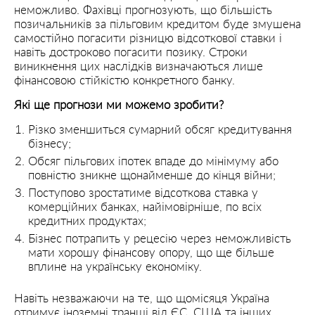
неможливо. Фахівці прогнозують, що більшість
позичальників за пільговим кредитом буде змушена
самостійно погасити різницю відсоткової ставки і
навіть достроково погасити позику. Строки
виникнення цих наслідків визначаються лише
фінансовою стійкістю конкретного банку.
Які ще прогнози ми можемо зробити?
Різко зменшиться сумарний обсяг кредитування
бізнесу;
Обсяг пільгових іпотек впаде до мінімуму або
повністю зникне щонайменше до кінця війни;
Поступово зростатиме відсоткова ставка у
комерційних банках, найімовірніше, по всіх
кредитних продуктах;
Бізнес потрапить у рецесію через неможливість
мати хорошу фінансову опору, що ще більше
вплине на українську економіку.
Навіть незважаючи на те, що щомісяця Україна
отримує іноземні транші від ЄС, США та інших