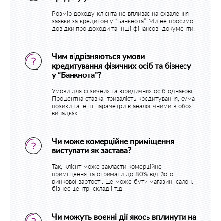
Розмір доходу клієнта не впливає на схвалення
заявки за кредитом у “Банкнота”. Ми не просимо
довідки про доходи та інші фінансові документи.
Чим відрізняються умови
кредитування фізичних осіб та бізнесу
у “Банкнота”?
Умови для фізичних та юридичних осіб однакові.
Процентна ставка, тривалість кредитування, сума
позики та інші параметри є аналогічними в обох
випадках.
Чи може комерційне приміщення
виступати як застава?
Так, клієнт може закласти комерційне
приміщення та отримати до 80% від його
ринкової вартості. Це може бути магазин, салон,
бізнес центр, склад і т.д.
Чи можуть воєнні дії якось вплинути на