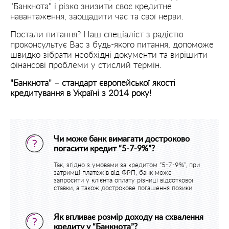
"Банкнота" і різко знизити своє кредитне
навантаження, заощадити час та свої нерви.
Постали питання? Наш спеціаліст з радістю
проконсультує Вас з будь-якого питання, допоможе
швидко зібрати необхідні документи та вирішити
фінансові проблеми у стислий термін.
"Банкнота" – стандарт європейської якості
кредитування в Україні з 2014 року!
Чи може банк вимагати достроково
погасити кредит “5-7-9%”?
Так, згідно з умовами за кредитом “5-7-9%”, при
затримці платежів від ФРП, банк може
запросити у клієнта оплату різниці відсоткової
ставки, а також дострокове погашення позики.
Як впливає розмір доходу на схвалення
кредиту у “Банкнота”?