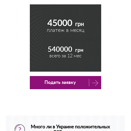
45000
грн
платеж в месяц
540000
грн
всего за
12
мес
Подать заявку
Много ли в Украине положительных