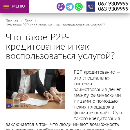
067 9309999
МЕНЮ
063 9309999
Главная
Блог
Что такое P2P-кредитование и как воспользоваться услугой?
Что такое P2P-
кредитование и как
воспользоваться услугой?
Р2Р кредитование —
это специальная
система
заимствования денег
между физическими
лицами с помощью
неких площадок в
формате онлайн. Суть
такого кредитования
заключается в том, что люди имеют возможность