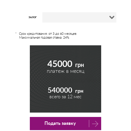
ЗАЛОГ
Срок кредитования: от 3 до 60 месяцев
Максимальная годовая ставка: 24%
45000
грн
платеж в месяц
540000
грн
всего за
12
мес
Подать заявку