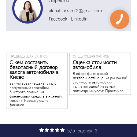
Директор
alenatsurkan72@gmail.com
Facebook
LinkedIn
ПРЕДЫДУЩАЯ ЗАПИСЬ
СЛЕДУЮЩАЯ ЗАПИСЬ
С кем составить
Оценка стоимости
безопасный договор
автомобиля
залога автомобиля в
В сфере финансовой
Киеве
деятельности оценка рыночной
стоимости автомобиля
Заимствование денег стало
является одной из самых
популярным способом
популярных услуг. Практичес...
быстрого получения
финансовых средств в нужный
момент. Кредитующие
финансо...
5
/5
оценок:
3