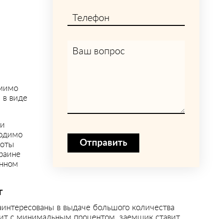
Телефон
Ваш вопрос
омимо
 в виде
ки
ходимо
Отправить
боты
краине
анном
т
заинтересованы в выдаче большого количества
дит с минимальным процентом, заемщик ставит