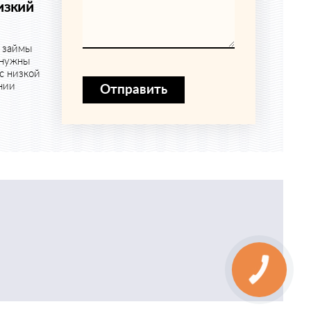
изкий
 займы
 нужны
с низкой
ании
Отправить