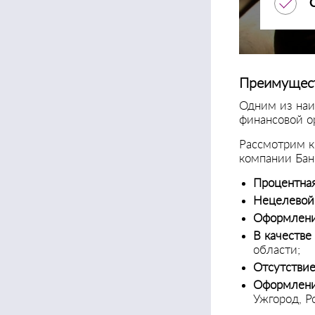
Преимущест
Одним из наи
финансовой ор
Рассмотрим к
компании Бан
Процентная
Нецелевой
Оформлени
В качестве
области;
Отсутстви
Оформлени
Ужгород, Р