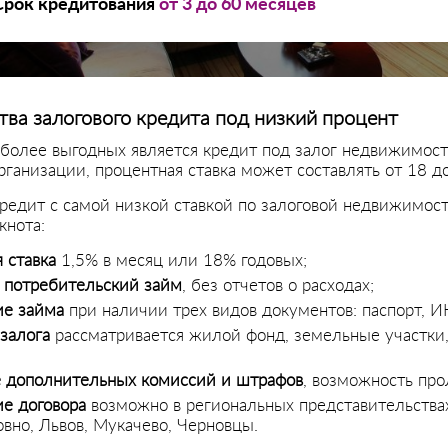
Срок кредитования
от 3 до 60 месяцев
ва залогового кредита под низкий процент
более выгодных является кредит под залог недвижимости
ганизации, процентная ставка может составлять от 18 д
редит с самой низкой ставкой по залоговой недвижимос
кнота:
 ставка
1,5% в месяц или 18% годовых;
 потребительский займ
, без отчетов о расходах;
е займа
при наличии трех видов документов: паспорт, 
 залога
рассматривается жилой фонд, земельные участки
е дополнительных комиссий и штрафов
, возможность про
е договора
возможно в региональных представительства
овно, Львов, Мукачево, Черновцы.