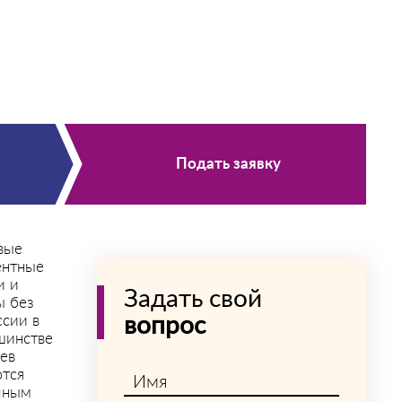
Подать заявку
вые
ентные
и и
Задать свой
ы без
сии в
вопрос
шинстве
ев
ются
Имя
чным