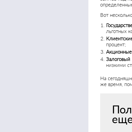
определенные
Вот нескольк
Государст
льготных к
Клиентски
процент;
Акционные
Залоговый
низкими ст
На сегодняшн
же время, по
Пол
ещ