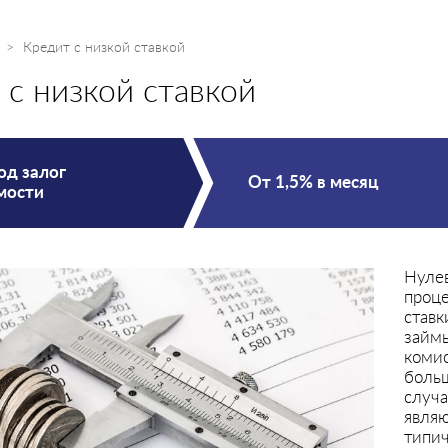
Кредит с низкой ставкой
 с низкой ставкой
од залог
От 1,5% в месяц
мости
Нуле
проц
ставк
займ
комис
боль
случа
явля
типи