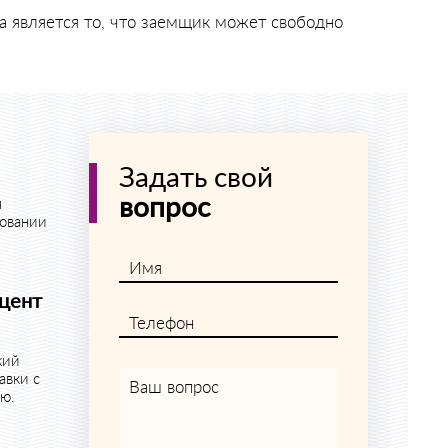
а является то, что заемщик может свободно
Задать свой
вопрос
я
товании
Имя
оцент
Телефон
кий
авки с
Ваш вопрос
ию.