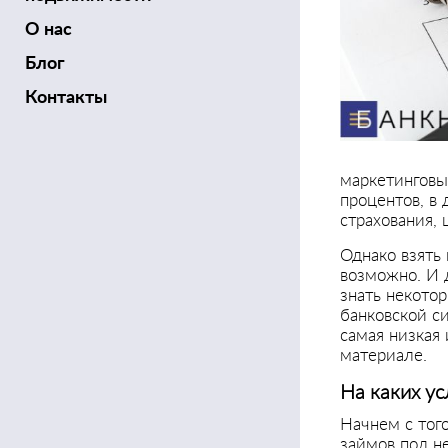
О нас
Блог
Контакты
маркетинговы
процентов, в
страхования, 
Однако взять
возможно. И 
знать некото
банковской си
самая низкая
материале.
На каких у
Начнем с тог
займов под н