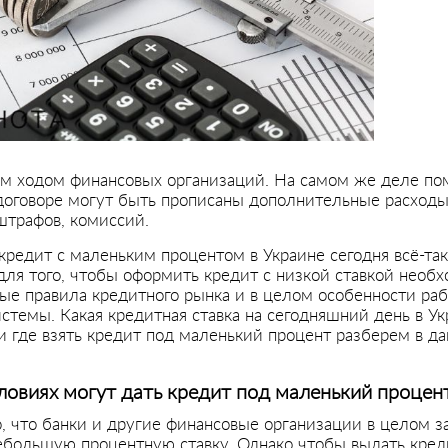
м ходом финансовых организаций. На самом же деле п
 договоре могут быть прописаны дополнительные расходы
штрафов, комиссий.
 кредит с маленьким процентом в Украине сегодня всё-та
для того, чтобы оформить кредит с низкой ставкой необ
рые правила кредитного рынка и в целом особенности ра
стемы. Какая кредитная ставка на сегодняшний день в У
 и где взять кредит под маленький процент разберем в д
словиях могут дать кредит под маленький процен
о, что банки и другие финансовые организации в целом 
ебольшую процентную ставку. Однако чтобы выдать кре