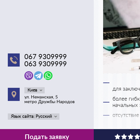
067 9309999
063 9309999
для заключ
Киев
ул. Неманская, 5
более гибк
метро Дружбы Народов
начальных 
отсутствие
Язык сайта: Русский
ниже проце
Получить кредит
Подать заявку
частного кредито