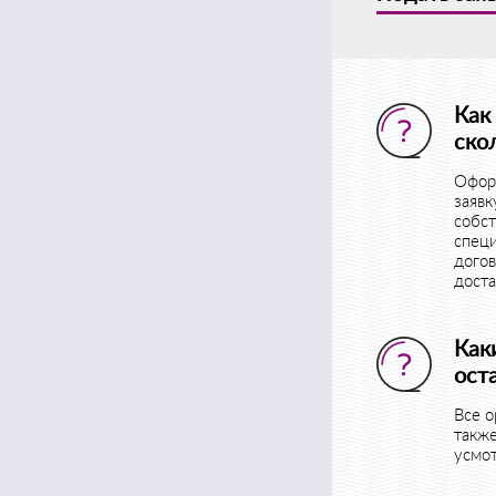
Как
ско
Офор
заявк
собст
специ
догов
доста
Как
ост
Все о
такж
усмо