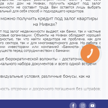
ира или дом на Нивках, получить кредит под залог
жимости не составит труда. Вам остается лишь выбрать
альный для себя способ и подходящего кредитора.
 можно получить кредит под залог квартиры
на Нивках?
т под залог недвижимости выдают, как банки, так и частные
совые организации. Объекты на Нивках обладают хорошей
дностью, так что найти кредитора не проблема, как для
ого сектора, так и для многоквартирного дома. Но работа с
ыми инвесторами или компанией «Банкнота» имеет ряд
уществ перед сотрудничеством с банками:
ше бюрократической волокиты – достаточно
ального набора документов и всего одной встречи
видуальные условия, различные бонусы, как на
ость отсрочки и досрочного погашения без штрафов;
клиента.
итным рейтингом, без подтверждения уровня доходов. Для
алог квартиры будет зависеть лишь от ее стоимости. Кстати,