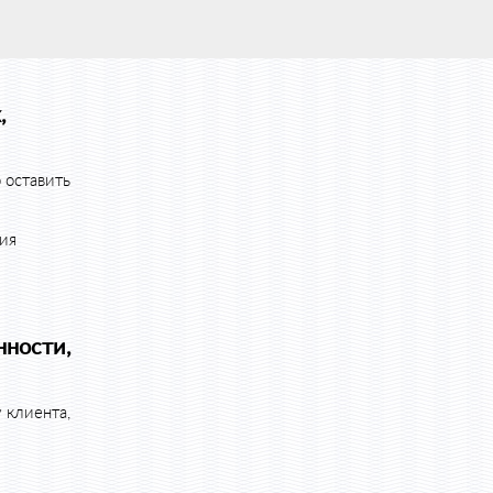
,
 оставить
ния
нности,
 клиента,