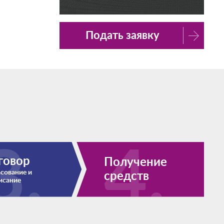
Подать заявку
говор
Получение
сование и
средств
исание