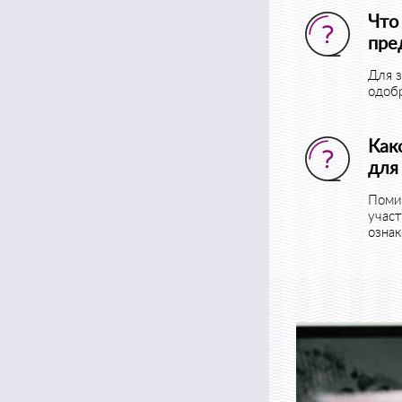
Что
пре
Для з
одобр
Как
для
Помим
учас
ознак