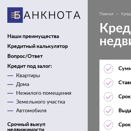
Главная
Кред
Кред
Наши преимущества
недв
Кредитный калькулятор
Вопрос/Ответ
Кредит под залог:
Сумм
Квартиры
Став
Дома
Нежилого помещения
Срок
Земельного участка
Выд
Автомобиля
Срочный выкуп
Срок
недвижимости