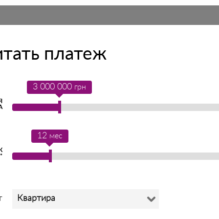
итать платеж
3 000 000
грн
Я
А
12
мес
К
*
Квартира
Г