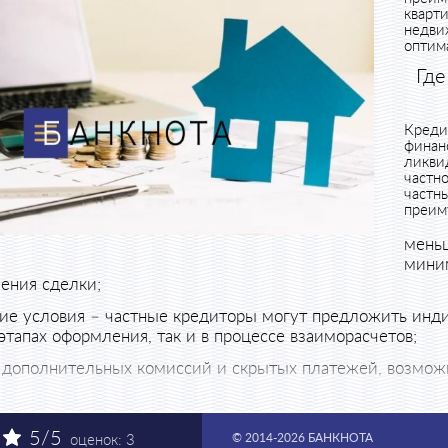
кварт
недви
оптим
Где
Креди
финан
ликви
частн
частн
преим
мень
миним
ения сделки;
ие условия – частные кредиторы могут предложить инди
этапах оформления, так и в процессе взаиморасчетов;
 дополнительных комиссий и скрытых платежей, возможн
нтные ставки, а значит выгоднее стоимость кредита для 
 под залог недвижимости на Нивках могут люди с низким кред
5
/5
© 2014-2026 БАНКНОТА
ра не имеет значения цель кредитования, а итоговый займ под з
оценок:
3