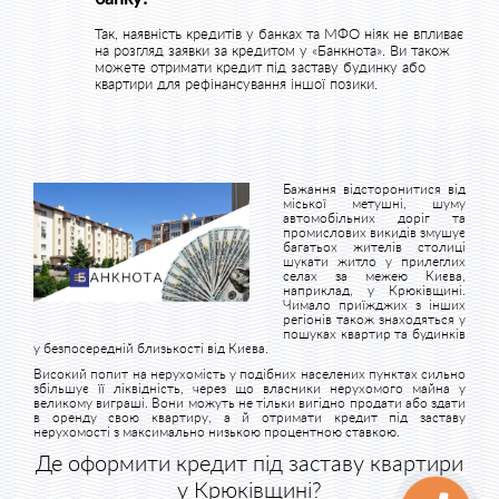
Так, наявність кредитів у банках та МФО ніяк не впливає
на розгляд заявки за кредитом у «Банкнота». Ви також
можете отримати кредит під заставу будинку або
квартири для рефінансування іншої позики.
Бажання відсторонитися від
міської метушні, шуму
автомобільних доріг та
промислових викидів змушує
багатьох жителів столиці
шукати житло у прилеглих
селах за межею Києва,
наприклад, у Крюківщині.
Чимало приїжджих з інших
регіонів також знаходяться у
пошуках квартир та будинків
у безпосередній близькості від Києва.
Високий попит на нерухомість у подібних населених пунктах сильно
збільшує її ліквідність, через що власники нерухомого майна у
великому виграші. Вони можуть не тільки вигідно продати або здати
в оренду свою квартиру, а й отримати кредит під заставу
нерухомості з максимально низькою процентною ставкою.
Де оформити кредит під заставу квартири
у Крюківщині?