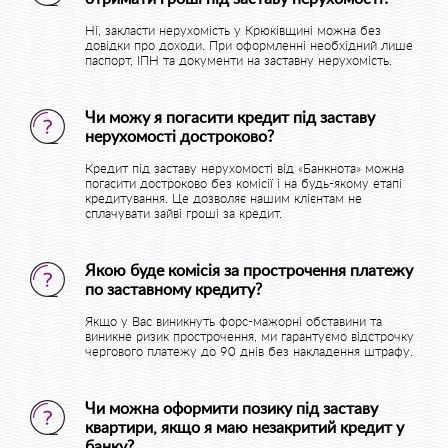
Ні, закласти нерухомість у Крюківщині можна без
довідки про доходи. При оформленні необхідний лише
паспорт, ІПН та документи на заставну нерухомість.
Чи можу я погасити кредит під заставу
нерухомості достроково?
Кредит під заставу нерухомості від «Банкнота» можна
погасити достроково без комісії і на будь-якому етапі
кредитування. Це дозволяє нашим клієнтам не
сплачувати зайві гроші за кредит.
Якою буде комісія за прострочення платежу
по заставному кредиту?
Якщо у Вас виникнуть форс-мажорні обставини та
виникне ризик прострочення, ми гарантуємо відстрочку
чергового платежу до 90 днів без накладення штрафу.
Чи можна оформити позику під заставу
квартири, якщо я маю незакритий кредит у
банку?