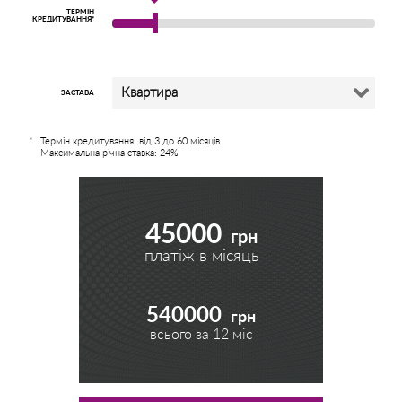
ТЕРМІН
КРЕДИТУВАННЯ*
Квартира
ЗАСТАВА
Термін кредитування: від 3 до 60 місяців
Максимальна річна ставка: 24%
45000
грн
платіж в місяць
540000
грн
всього за
12
міс