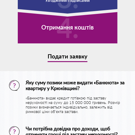
Узгодження і підписання
Отримання коштів
Подати заявку
Яку суму позики може видати «Банкнота» за
квартиру у Крюківщині?
«Банкнота» видає кредит готівкою під заставу
нерухомості на суму до 15 000 000 гривень. Розмір
позики визначається індивідуально, залежить від
ринкової ціни об'єкта застави.
Чи потрібна довідка про доходи, щоб
отримати гроші під заставу нерухомості?